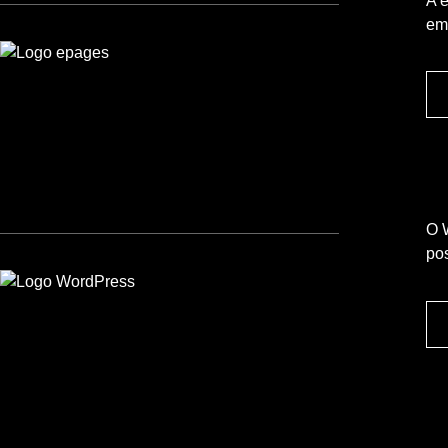
A 
em
O 
po