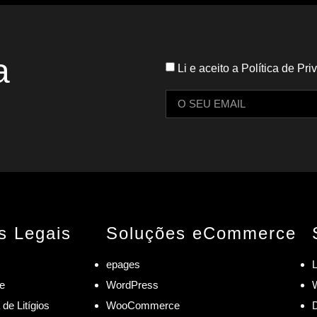
a
Li e aceito a Política de P
s Legais
Soluções eCommerce
epages
L
de
WordPress
de Litígios
WooCommerce
D