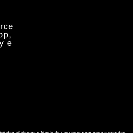
rce
op,
y e