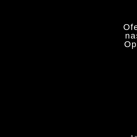
Of
na
Op