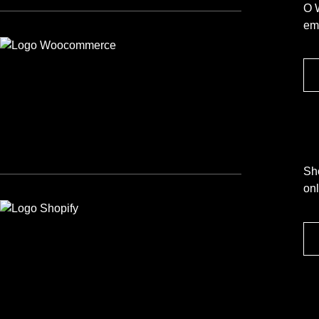
O 
em
Sho
onl