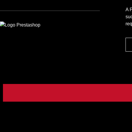
A 
su
re