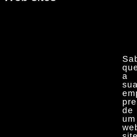
Sa
qu
a
su
em
pre
de
um
we
sit