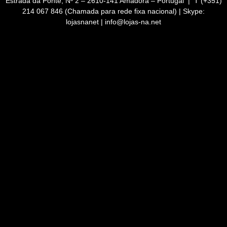
Estrada da Ponte, Nº 2 – 2610-141 Amadora – Portugal | T (+351)
214 067 846 (Chamada para rede fixa nacional) | Skype:
lojasnanet | info@lojas-na.net