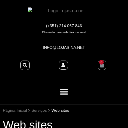
(+351) 214 067 846
Chamada para rede fixa nacional
INFO@LOJAS-NA.NET
0
Página Inicial
>
Serviços
>
Web sites
Web sites