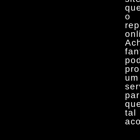
qu
o
rep
onl
Ac
fan
po
pro
um
ser
pa
qu
tal
aco